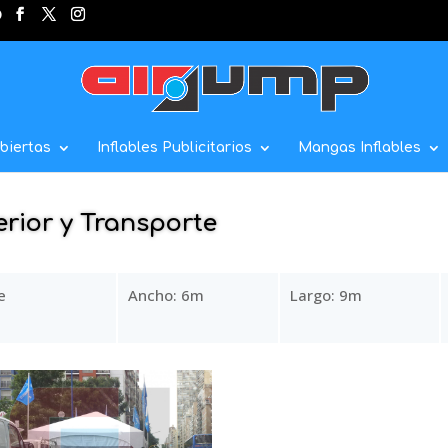
biertas
Inflables Publicitarios
Mangas Inflables
erior y Transporte
e
Ancho: 6m
Largo: 9m