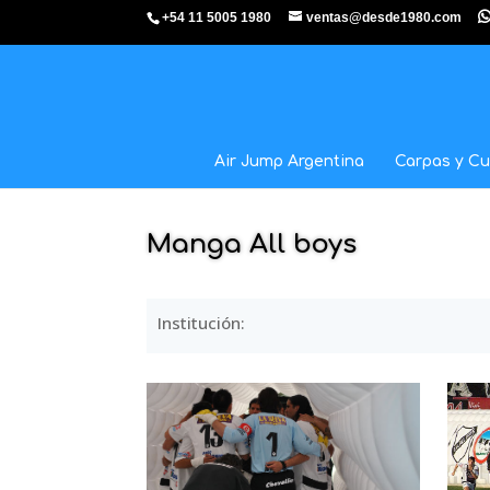
+54 11 5005 1980
ventas@desde1980.com
Air Jump Argentina
Carpas y Cu
Manga All boys
Institución: