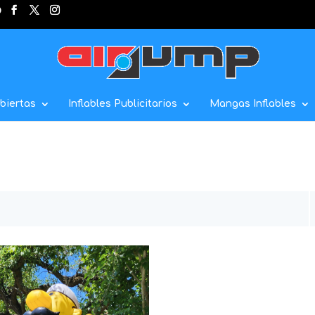
biertas
Inflables Publicitarios
Mangas Inflables